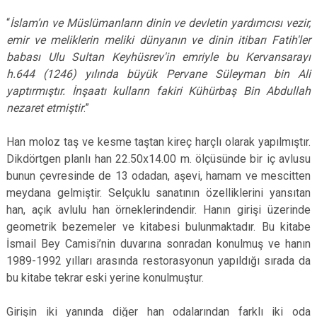
“
İslam’ın ve Müslümanların dinin ve devletin yardımcısı vezir,
emir ve meliklerin meliki dünyanın ve dinin itibarı Fatih'ler
babası Ulu Sultan Keyhüsrev'in emriyle bu Kervansarayı
h.644 (1246) yılında büyük Pervane Süleyman bin Ali
yaptırmıştır. İnşaatı kulların fakiri Kühürbaş Bin Abdullah
nezaret etmiştir
.”
Han moloz taş ve kesme taştan kireç harçlı olarak yapılmıştır.
Dikdörtgen planlı han 22.50x14.00 m. ölçüsünde bir iç avlusu
bunun çevresinde de 13 odadan, aşevi, hamam ve mescitten
meydana gelmiştir. Selçuklu sanatının özelliklerini yansıtan
han, açık avlulu han örneklerindendir. Hanın girişi üzerinde
geometrik bezemeler ve kitabesi bulunmaktadır. Bu kitabe
İsmail Bey Camisi’nin duvarına sonradan konulmuş ve hanın
1989-1992 yılları arasında restorasyonun yapıldığı sırada da
bu kitabe tekrar eski yerine konulmuştur.
Girişin iki yanında diğer han odalarından farklı iki oda