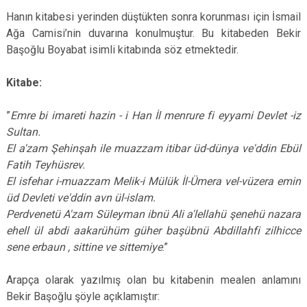
Hanın kitabesi yerinden düştükten sonra korunması için İsmail
Ağa Camisi’nin duvarına konulmuştur. Bu kitabeden Bekir
Başoğlu Boyabat isimli kitabında söz etmektedir.
Kitabe:
”
Emre bi imareti hazin - i Han İl menrure fi eyyami Devlet -iz
Sultan.
El a'zam Şehinşah ile muazzam itibar üd-dünya ve'ddin Ebül
Fatih Teyhüsrev.
El isfehar i-muazzam Melik-i Mülük İl-Ümera vel-vüzera emin
üd Devleti ve'ddin avn ül-islam.
Perdvenetü A'zam Süleyman ibnü Ali a'lellahü şenehü nazara
ehell ül abdi aakarühüm güher başübnü Abdillahfi zilhicce
sene erbaun , sittine ve sittemiye
.”
Arapça olarak yazılmış olan bu kitabenin mealen anlamını
Bekir Başoğlu şöyle açıklamıştır: