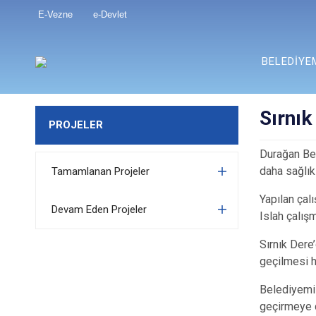
E-Vezne
e-Devlet
BELEDİYE
Sırnık 
PROJELER
Durağan Bel
daha sağlık
Tamamlanan Projeler
Yapılan çal
Devam Eden Projeler
Islah çalış
Sırnık Dere
geçilmesi h
Belediyemiz
geçirmeye 