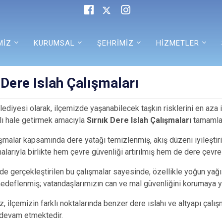
MİZ
KURUMSAL
ŞEHRİMİZ
HİZMETLER
Dere Islah Çalışmaları​​​​​​​
ediyesi olarak, ilçemizde yaşanabilecek taşkın risklerini en aza 
lı hale getirmek amacıyla
Sırnık Dere Islah Çalışmaları
tamamlan
ışmalar kapsamında dere yatağı temizlenmiş, akış düzeni iyileştiril
malarıyla birlikte hem çevre güvenliği artırılmış hem de dere çevre
’de gerçekleştirilen bu çalışmalar sayesinde, özellikle yoğun y
edeflenmiş; vatandaşlarımızın can ve mal güvenliğini korumaya yön
, ilçemizin farklı noktalarında benzer dere ıslahı ve altyapı çalış
devam etmektedir.