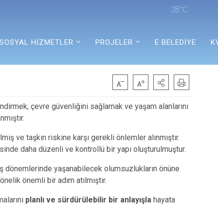
28°C
SOSYAL HİZMETLER
PROJELER
E BELEDİYE
K
indirmek, çevre güvenliğini sağlamak ve yaşam alanlarını
mıştır.
miş ve taşkın riskine karşı gerekli önlemler alınmıştır.
sinde daha düzenli ve kontrollü bir yapı oluşturulmuştur.
ağış dönemlerinde yaşanabilecek olumsuzlukların önüne
elik önemli bir adım atılmıştır.
malarını
planlı ve sürdürülebilir bir anlayışla
hayata