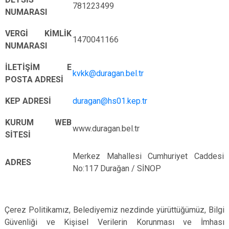
781223499
NUMARASI
VERGİ KİMLİK
1470041166
NUMARASI
İLETİŞİM E
kvkk@duragan.bel.tr
POSTA ADRESİ
KEP ADRESİ
duragan@hs01.kep.tr
KURUM WEB
www.duragan.bel.tr
SİTESİ
Merkez Mahallesi Cumhuriyet Caddesi
ADRES
No:117 Durağan / SİNOP
Çerez Politikamız, Belediyemiz nezdinde yürüttüğümüz, Bilgi
Güvenliği ve Kişisel Verilerin Korunması ve İmhası