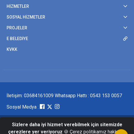
HİZMETLER
SOSYAL HİZMETLER
PROJELER
E BELEDİYE
KVKK
İletişim: 03684161009 Whatsapp Hattı : 0543 153 0057
Sosyal Medya :
Sizlere daha iyi hizmet verebilmek için sitemizde
Merkez Mahallesi Cumhuriyet Caddesi
çerezlere yer veriyoruz
🍪 Çerez politikamız hakkında