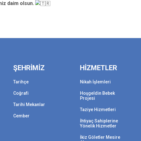
miz daim olsun.
ŞEHRİMİZ
HİZMETLER
Tarihçe
Nikah İşlemleri
Coğrafi
Hoşgeldin Bebek
Projesi
Tarihi Mekanlar
Taziye Hizmetleri
Cember
İhtiyaç Sahiplerine
Yönelik Hizmetler
İkiz Göletler Mesire