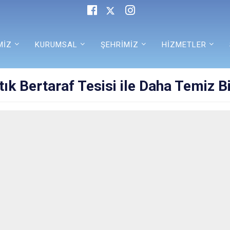
MİZ
KURUMSAL
ŞEHRİMİZ
HİZMETLER
tık Bertaraf Tesisi ile Daha Temiz B