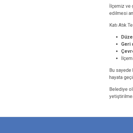
İlçemiz ve 
edilmesi am
Katı Atık T
Düzen
Geri
Çevre
İlçe
Bu sayede
hayata geçir
Belediye ol
yetiştirilm