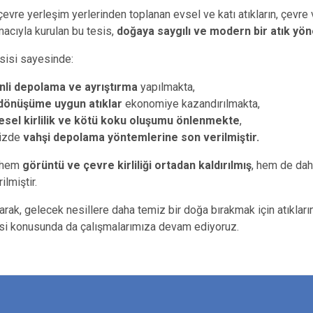
çevre yerleşim yerlerinden toplanan evsel ve katı atıkların, çevr
acıyla kurulan bu tesis,
doğaya saygılı ve modern bir atık yöne
esisi sayesinde:
li depolama ve ayrıştırma
yapılmakta,
 dönüşüme uygun atıklar
ekonomiye kazandırılmakta,
sel kirlilik ve kötü koku oluşumu önlenmekte
,
mizde
vahşi depolama yöntemlerine son verilmiştir.
 hem
görüntü ve çevre kirliliği ortadan kaldırılmış
, hem de daha
ilmiştir.
arak, gelecek nesillere daha temiz bir doğa bırakmak için atıkları
esi konusunda da çalışmalarımıza devam ediyoruz.